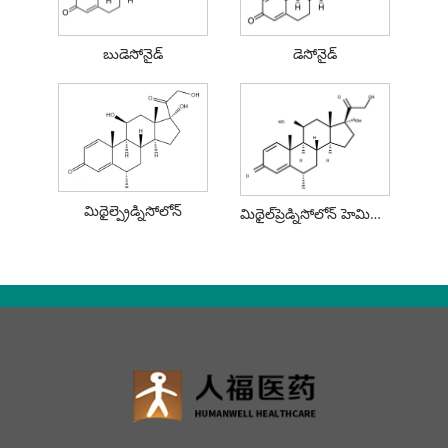
బుడెసోనైడ్
డెసోనైడ్
మిథైల్ప్రెడ్నిసోలోన్
మిథైల్‌ప్రెడ్నిసోలోన్ హెమిసుక్సినేట్