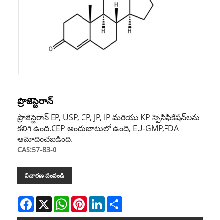
ప్రొజెస్టెరాన్
ప్రొజెస్టెరాన్ EP, USP, CP, JP, IP మరియు KP స్పెసిఫికేషన్‌లను
కలిగి ఉంది.CEP అందుబాటులో ఉంది, EU-GMP,FDA
ఆమోదించబడింది.
CAS:57-83-0
విచారణ పంపండి
Facebook
X
WhatsApp
Pinterest
LinkedIn
Share