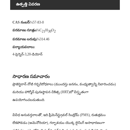
ఉత్పత్తి వివరణ
CAS నంబర్
ï¼57-83-0
పరమాణు సూత్రం
ï¼C
H
O
21
30
2
పరమాణు బరువు
ï¼314.46
పర్యాయపదాలు
:
4-ప్రెగ్నెన్-3,2
0-డియోన్
సాధారణ సమాచారం
ప్రొజెస్టెరాన్ నోటి గర్భనిరోధకాలు (ముందస్తు జననం, వంధ్యత్వాన్ని నివారించడం)
మరియు హార్మోన్ పునఃస్థాపన చికిత్స (HRT)లో విస్తృతంగా
ఉపయోగించబడుతుంది.
వివిధ అనువర్తనాలతో, ఇది ప్రీమెన్‌స్ట్రువల్ సిండ్రోమ్ (PMS), రుతుక్రమం
లేకపోవడం (అమెనోరియా), గర్భాశయం యొక్క లైనింగ్ అసాధారణంగా