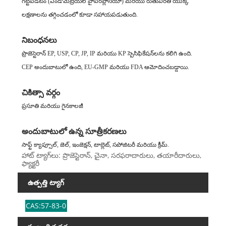
గట్టిపడటం (ఎండోమెట్రియల్ హైపర్‌ప్లాసియా) మరియు రుతువిరతి యొక్క
లక్షణాలను తగ్గించడంలో కూడా సహాయపడుతుంది.
నిబంధనలు
ప్రొజెస్టెరాన్ EP, USP, CP, JP, IP మరియు KP స్పెసిఫికేషన్‌లను కలిగి ఉంది.
CEP అందుబాటులో ఉంది, EU-GMP మరియు FDA ఆమోదించబడ్డాయి.
చికిత్సా వర్గం
ప్రసూతి మరియు గైనకాలజీ
అందుబాటులో ఉన్న సూత్రీకరణలు
సాఫ్ట్ క్యాప్సూల్, జెల్, ఇంజెక్షన్, టాబ్లెట్, సపోజిటరీ మరియు క్రీమ్.
హాట్ ట్యాగ్‌లు: ప్రొజెస్టెరాన్, చైనా, సరఫరాదారులు, తయారీదారులు,
ఫ్యాక్టరీ
ఉత్పత్తి ట్యాగ్
CAS:57-83-0