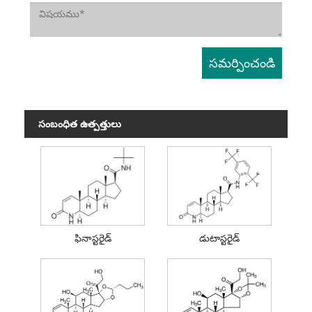
సంబంధిత ఉత్పత్తులు
ఫినాస్టరైడ్
డుటాస్టరైడ్