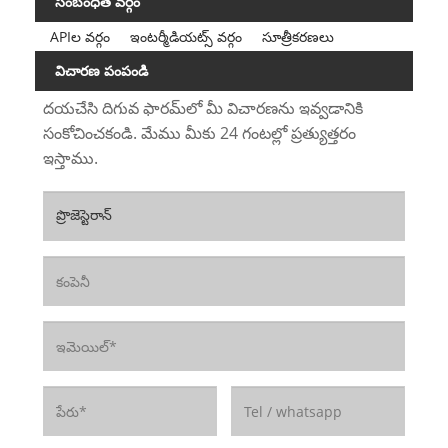
సంబంధిత వర్గం
APIల వర్గం
ఇంటర్మీడియట్స్ వర్గం
సూత్రీకరణలు
విచారణ పంపండి
దయచేసి దిగువ ఫారమ్‌లో మీ విచారణను ఇవ్వడానికి
సంకోచించకండి. మేము మీకు 24 గంటల్లో ప్రత్యుత్తరం
ఇస్తాము.