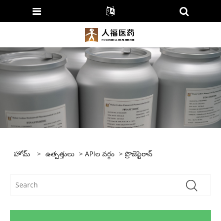
హోమ్
>
ఉత్పత్తులు
>
APIల వర్గం
> ప్రొజెస్టెరాన్