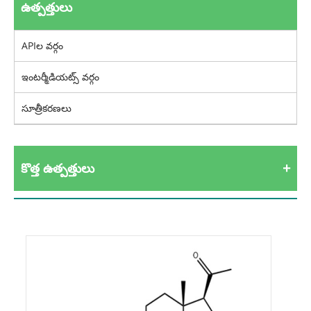
ఉత్పత్తులు
APIల వర్గం
ఇంటర్మీడియట్స్ వర్గం
సూత్రీకరణలు
కొత్త ఉత్పత్తులు